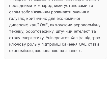
провідними міжнародними установами та
своїм зобов'язанням розвивати знання в
галузях, критичних для економічної
диверсифікації ОАЕ, включаючи аерокосмічну
техніку, робототехніку, штучний інтелект та
сталу енергетику. Університет Халіфа відіграє
ключову роль у підтримці бачення ОАЕ стати
економікою, заснованою на знаннях.
Університет Халіфа
Про університет
Університет Халіфа — комплексний дослідницький універ
Ключова інформація
Розташування: Abu Dhabi, AE
Рейтинг #1