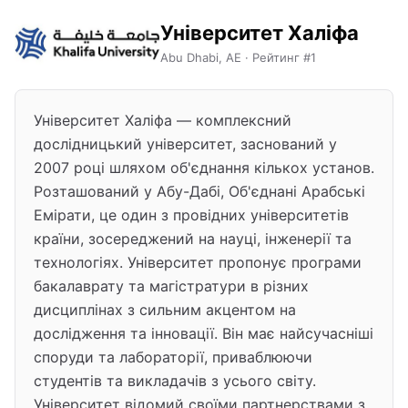
Університет Халіфа
Abu Dhabi, AE · Рейтинг #1
Університет Халіфа — комплексний
дослідницький університет, заснований у
2007 році шляхом об'єднання кількох установ.
Розташований у Абу-Дабі, Об'єднані Арабські
Емірати, це один з провідних університетів
країни, зосереджений на науці, інженерії та
технологіях. Університет пропонує програми
бакалаврату та магістратури в різних
дисциплінах з сильним акцентом на
дослідження та інновації. Він має найсучасніші
споруди та лабораторії, приваблюючи
студентів та викладачів з усього світу.
Університет відомий своїми партнерствами з