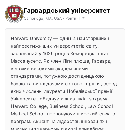
Гарвардський університет
Cambridge, MA, USA · Рейтинг #1
Harvard University — один із найстаріших і
найпрестижніших університетів світу,
заснований у 1636 році в Кембриджі, штат
Массачусетс. Як член Ліги плюща, Гарвард
відомий високими академічними
стандартами, потужною дослідницькою
базою та викладачами світового рівня, серед
яких численні лауреати Нобелівської премії.
Університет об’єднує кілька шкіл, зокрема
Harvard College, Business School, Law School і
Medical School, пропонуючи широкий спектр
програм. Акцент на лідерстві, інноваціях і
міждисциплінарному підході приваблює