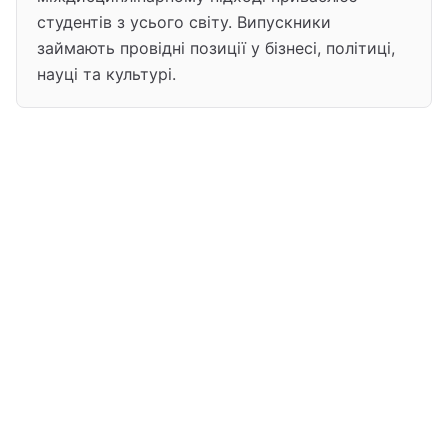
студентів з усього світу. Випускники
займають провідні позиції у бізнесі, політиці,
науці та культурі.
Гарвардський університет
Про університет
Harvard University — один із найстаріших і найпрестижн
Ключова інформація
Розташування: Cambridge, MA, USA
Рейтинг #1