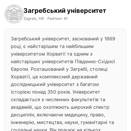
Загребський університет
Zagreb, HR · Рейтинг #1
Загребський університет, заснований у 1669
році, є найстарішим та найбільшим
університетом Хорватії та одним з
найстаріших університетів Південно-Східної
Європи. Розташований у Загребі, столиці
Хорватії, це комплексний державний
дослідницький університет з багатою
історією понад 350 років. Університет
складається з численних факультетів та
академій, що охоплюють широкий спектр
дисциплін, включаючи медицину, право,
інженерію, мистецтва, науки, гуманітарні та
соціальні науки. Він працює на кількох